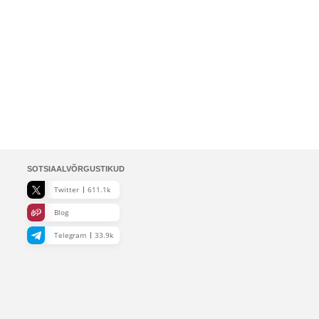
SOTSIAALVÕRGUSTIKUD
Twitter
611.1k
Blog
Telegram
33.9k