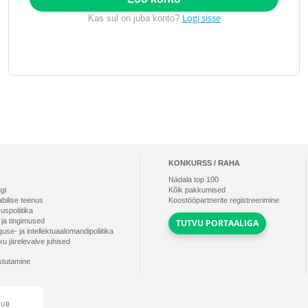
Logi sisse
Kas sul on juba konto?
KONKURSS / RAHA
Nädala top
100
ugi
Kõik pakkumised
 abilise teenus
Koostööpartnerite registreerimine
uspoliitika
 ja tingimused
TUTVU PORTAALIGA
guse- ja intellektuaalomandipoliitika
u järelevalve juhised
stutamine
DUB