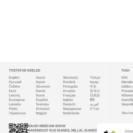
TOETATUD KEELED
TUGI
English
Suomi
Slovenský
Türkçe
KKK
Русский
Srpski
Română
Қазақ
Kliendit
Čeština
Slovenski
Português
中文
Isikliku
Eesti
Dansk
Hrvatski
한국어
Privaats
Lietuvių
Norsk
Français
日本語
Mõisted
Български
Español
Italiano
हिंदी
Autoriõi
Latviešu
Svenska
Deutsch
العربية
Vanemlik
Polski
Ελληνικά
Македонски
עברית
Sisu ku
Українська
Magyar
Nederlands
NAUDI WEBCAM-SHOW
RAKENDUST KUS IGANES, MILLAL IGANES
ÜHIL