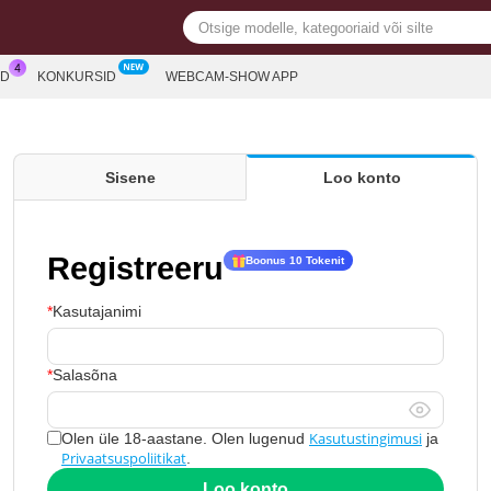
ED
KONKURSID
WEBCAM-SHOW APP
Sisene
Loo konto
Registreeru
Boonus 10 Tokenit
Kasutajanimi
Salasõna
Kasutustingimusi
Olen üle 18-aastane. Olen lugenud
ja
Privaatsuspoliitikat
.
Loo konto