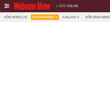
2372 ONLINE
KÕIK MODELLID
KATEGOORIAD
AJALUGU
KÕIK PAKKUMIS